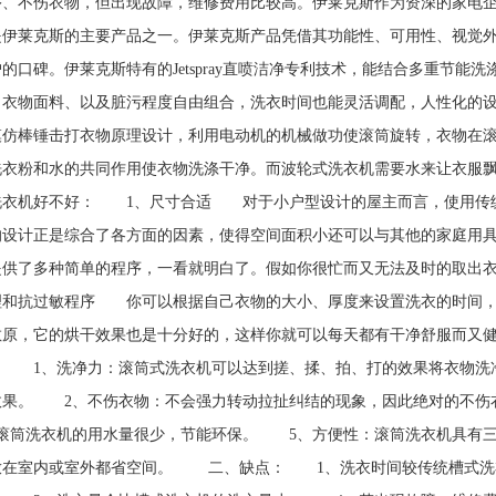
序、不伤衣物，但出现故障，维修费用比较高。伊莱克斯作为资深的家电
是伊莱克斯的主要产品之一。伊莱克斯产品凭借其功能性、可用性、视觉
的口碑。伊莱克斯特有的Jetspray直喷洁净专利技术，能结合多重节
、衣物面料、以及脏污程度自由组合，洗衣时间也能灵活调配，人性化的
模仿棒锤击打衣物原理设计，利用电动机的机械做功使滚筒旋转，衣物在
洗衣粉和水的共同作用使衣物洗涤干净。而波轮式洗衣机需要水来让衣服
洗衣机好不好： 1、尺寸合适 对于小户型设计的屋主而言，使用传
的设计正是综合了各方面的因素，使得空间面积小还可以与其他的家庭
提供了多种简单的程序，一看就明白了。假如你很忙而又无法及时的取出
理和抗过敏程序 你可以根据自己衣物的大小、厚度来设置洗衣的时间，而
敏原，它的烘干效果也是十分好的，这样你就可以每天都有干净舒服而
： 1、洗净力：滚筒式洗衣机可以达到搓、揉、拍、打的效果将衣物洗
效果。 2、不伤衣物：不会强力转动拉扯纠结的现象，因此绝对的不
、滚筒洗衣机的用水量很少，节能环保。 5、方便性：滚筒洗衣机具有
放在室内或室外都省空间。 二、缺点： 1、洗衣时间较传统槽式洗