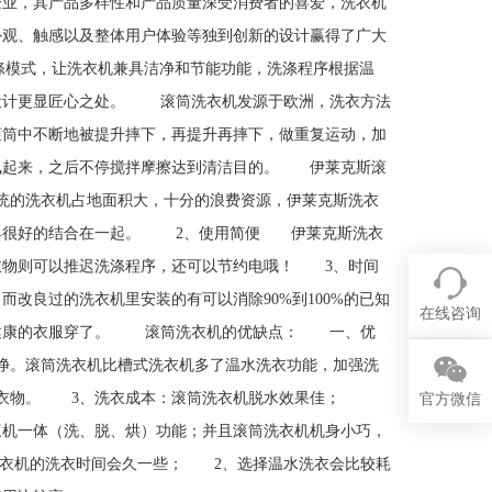
企业，其产品多样性和产品质量深受消费者的喜爱，洗衣机
外观、触感以及整体用户体验等独到创新的设计赢得了广大
能洗涤模式，让洗衣机兼具洁净和节能功能，洗涤程序根据温
设计更显匠心之处。 滚筒洗衣机发源于欧洲，洗衣方法
滚筒中不断地被提升摔下，再提升再摔下，做重复运动，加
飘起来，之后不停搅拌摩擦达到清洁目的。 伊莱克斯滚
统的洗衣机占地面积大，十分的浪费资源，伊莱克斯洗衣
用具很好的结合在一起。 2、使用简便 伊莱克斯洗衣
衣物则可以推迟洗涤程序，还可以节约电哦！ 3、时间
改良过的洗衣机里安装的有可以消除90%到100%的已知
在线咨询
又健康的衣服穿了。 滚筒洗衣机的优缺点： 一、优
净。滚筒洗衣机比槽式洗衣机多了温水洗衣功能，加强洗
伤衣物。 3、洗衣成本：滚筒洗衣机脱水效果佳；
官方微信
三机一体（洗、脱、烘）功能；并且滚筒洗衣机机身小巧，
衣机的洗衣时间会久一些； 2、选择温水洗衣会比较耗