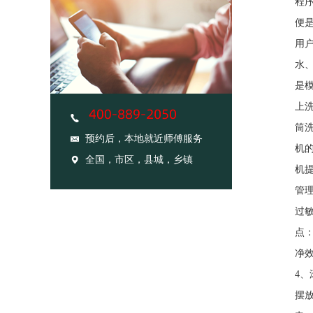
程
便
用户
水
是
上
筒
预约后，本地就近师傅服务
机
全国，市区，县城，乡镇
机
管
过
点
净
4
摆